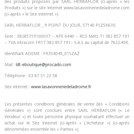
des produits proposés par SARL HERBAFLOR (ci-après « les
Produits ») sur le site Internet www.lasavonneriedeladrome.com
(ci-après « le Site Internet »).
SARL HERBAFLOR _ 9 POINT DU JOUR, 57140 PLESNOIS
Siret : 38285719100037 – APE 6440 – RCS Metz TI 382 857 191
– TVA intracom FR17 382 857 191– S.A.S au capital de 7622.45€.
Identifiant ADEME : FR354049_01SZAZ
Mail :
ldt-eboutique@procado.com
Téléphone : 03 87 51 23 58
Site internet :
www.lasavonneriedeladrome.fr
Les présentes conditions générales de vente (les « Conditions
Générales ») sont conclues entre SARL HERBAFLOR (« Le
Vendeur ») et toute personne physique souhaitant effectuer un
achat sur le Site Internet (ci-après « L’Acheteur ») (ci-après
dénommées ensemble les « Parties »).