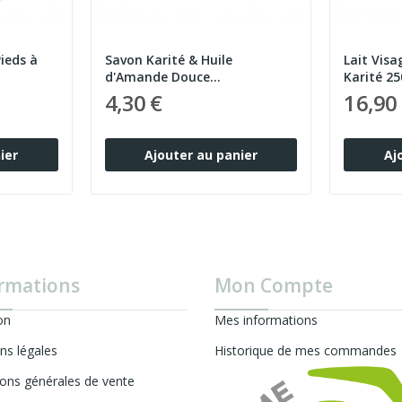
Savon Karité & Huile
Lait Visa
d'Amande Douce
Karité 25
Curedermal...
4,30 €
16,90
ier
Ajouter au panier
Aj
rmations
Mon Compte
on
Mes informations
ns légales
Historique de mes commandes
ions générales de vente