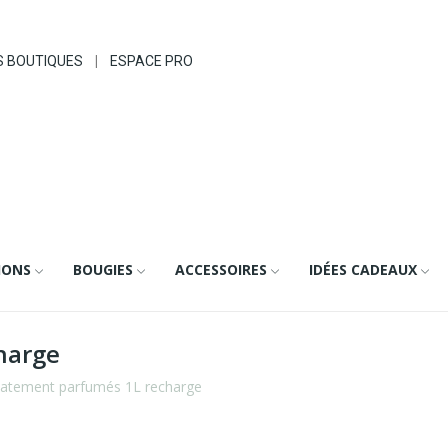
S BOUTIQUES
|
ESPACE PRO
IONS
BOUGIES
ACCESSOIRES
IDÉES CADEAUX
harge
catement parfumés 1L recharge